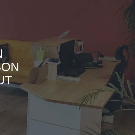
N
SON
UT