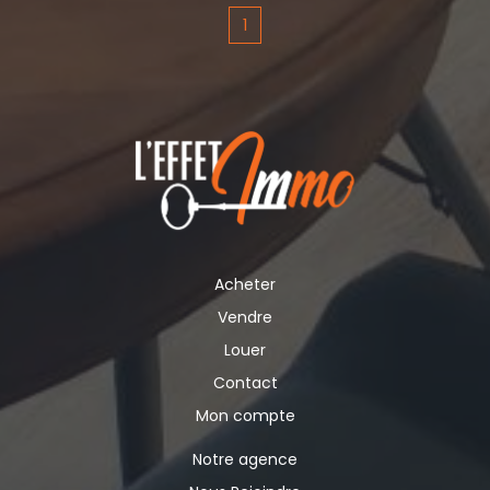
mois _ le loyer annuel est de 13.200e Ce local est
1
une belle opportunité pour une professionnelle
souhaitant s'implanter dans un secteur dynamique .
Pour plus d'informations ou organiser une visite ,
merci de nous contacter .
Acheter
Vendre
Louer
Contact
Mon compte
Notre agence