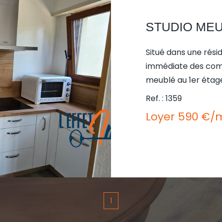
Situé dans une rés
immédiate des comm
meublé au 1er étag
une personne seule ou un coupl
Ref. : 1359
entrée, d'une salle
Loyer 590 €/
cuisine équipée, d'u
plus d'un balcon ! Les atouts supplémentaires sont une
cave privative et un parking p
disponible dès main
140€ de charges qu
chauffage + l'électr
1
communes, entretie
verts. Contacte