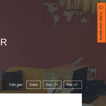
Créer une alerte
ER
Trier par :
Date
Prix -/+
Prix +/-