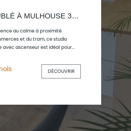
STUDIO MEUBLÉ À MULHOUSE 31 M² AVEC BALCON
idence au calme à proximité
erces et du tram, ce studio
e avec ascenseur est idéal pour
e. Il est composé d'une
 d'eau avec WC, d'un coin avec
mois
DÉCOUVRIR
n séjour avec coin nuit et le gros
rivé. L'appartement est
tenant et le loyer est de 450€ +
i comprennent l'eau + le
icité et entretien des parties
n de l'ascenseur et des espaces
z nous pour le visiter rapidement !