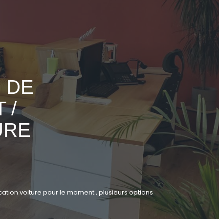
 DE
 /
URE
tion voiture pour le moment , plusieurs options