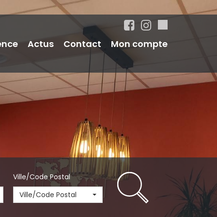
ence
Actus
Contact
Mon compte
Ville/Code Postal
Ville/Code Postal