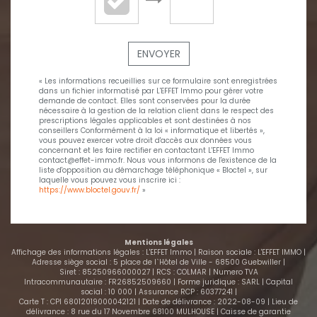
ENVOYER
« Les informations recueillies sur ce formulaire sont enregistrées
dans un fichier informatisé par L'EFFET Immo pour gérer votre
demande de contact. Elles sont conservées pour la durée
nécessaire à la gestion de la relation client dans le respect des
prescriptions légales applicables et sont destinées à nos
conseillers Conformément à la loi « informatique et libertés »,
vous pouvez exercer votre droit d'accès aux données vous
concernant et les faire rectifier en contactant L'EFFET Immo
contact@effet-immo.fr. Nous vous informons de l'existence de la
liste d'opposition au démarchage téléphonique « Bloctel », sur
laquelle vous pouvez vous inscrire ici :
https://www.bloctel.gouv.fr/
»
Mentions légales
Affichage des informations légales : L'EFFET Immo | Raison sociale : L'EFFET IMMO |
Adresse siège social : 5 place de l`Hôtel de Ville - 68500 Guebwiller |
Siret : 85250966000027 | RCS : COLMAR | Numero TVA
Intracommunautaire : FR26852509660 | Forme juridique : SARL | Capital
social : 10 000 | Assurance RCP : 60377241 |
Carte T : CPI 68012019000042121 | Date de délivrance : 2022-08-09 | Lieu de
délivrance : 8 rue du 17 Novembre 68100 MULHOUSE | Caisse de garantie