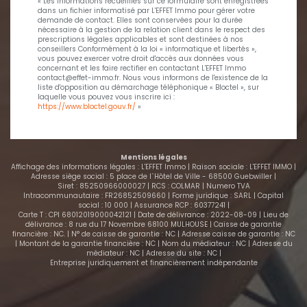
« Les informations recueillies sur ce formulaire sont enregistrées
dans un fichier informatisé par L'EFFET Immo pour gérer votre
demande de contact. Elles sont conservées pour la durée
nécessaire à la gestion de la relation client dans le respect des
prescriptions légales applicables et sont destinées à nos
conseillers Conformément à la loi « informatique et libertés »,
vous pouvez exercer votre droit d'accès aux données vous
concernant et les faire rectifier en contactant L'EFFET Immo
contact@effet-immo.fr. Nous vous informons de l'existence de la
liste d'opposition au démarchage téléphonique « Bloctel », sur
laquelle vous pouvez vous inscrire ici :
https://www.bloctel.gouv.fr/
»
Mentions légales
Affichage des informations légales : L'EFFET Immo | Raison sociale : L'EFFET IMMO |
Adresse siège social : 5 place de l`Hôtel de Ville - 68500 Guebwiller |
Siret : 85250966000027 | RCS : COLMAR | Numero TVA
Intracommunautaire : FR26852509660 | Forme juridique : SARL | Capital
social : 10 000 | Assurance RCP : 60377241 |
Carte T : CPI 68012019000042121 | Date de délivrance : 2022-08-09 | Lieu de
délivrance : 8 rue du 17 Novembre 68100 MULHOUSE | Caisse de garantie
financière : NC. | N° de caisse de garantie : NC | Adresse caisse de garantie : NC
| Montant de la garantie financière : NC | Nom du médiateur : NC | Adresse du
médiateur : NC | Adresse du site : NC |
Entreprise juridiquement et financièrement indépendante