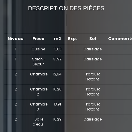
DESCRIPTION DES PIÈCES
Niveau
Pièce
m2
Exp.
Sol
Commenta
1
Cuisine
13,03
Carrelage
1
Salon -
31,92
Carrelage
Séjour
2
Chambre
12,64
Parquet
1
Flottant
2
Chambre
16,26
Parquet
2
Flottant
2
Chambre
13,91
Parquet
3
Flottant
2
Salle
10,29
Carrelage
d'eau