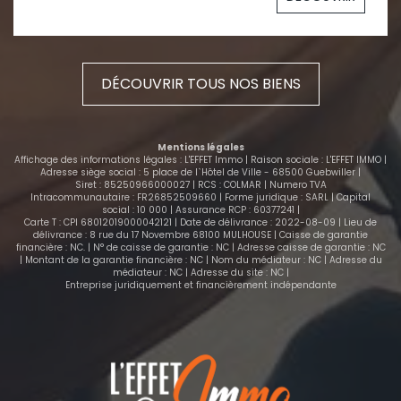
DÉCOUVRIR TOUS NOS BIENS
Mentions légales
Affichage des informations légales : L'EFFET Immo | Raison sociale : L'EFFET IMMO |
Adresse siège social : 5 place de l`Hôtel de Ville - 68500 Guebwiller |
Siret : 85250966000027 | RCS : COLMAR | Numero TVA
Intracommunautaire : FR26852509660 | Forme juridique : SARL | Capital
social : 10 000 | Assurance RCP : 60377241 |
Carte T : CPI 68012019000042121 | Date de délivrance : 2022-08-09 | Lieu de
délivrance : 8 rue du 17 Novembre 68100 MULHOUSE | Caisse de garantie
financière : NC. | N° de caisse de garantie : NC | Adresse caisse de garantie : NC
| Montant de la garantie financière : NC | Nom du médiateur : NC | Adresse du
médiateur : NC | Adresse du site : NC |
Entreprise juridiquement et financièrement indépendante