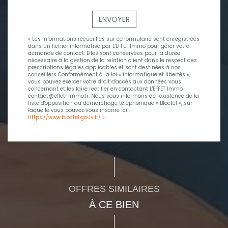
ENVOYER
« Les informations recueillies sur ce formulaire sont enregistrées
dans un fichier informatisé par L'EFFET Immo pour gérer votre
demande de contact. Elles sont conservées pour la durée
nécessaire à la gestion de la relation client dans le respect des
prescriptions légales applicables et sont destinées à nos
conseillers Conformément à la loi « informatique et libertés »,
vous pouvez exercer votre droit d'accès aux données vous
concernant et les faire rectifier en contactant L'EFFET Immo
contact@effet-immo.fr. Nous vous informons de l'existence de la
liste d'opposition au démarchage téléphonique « Bloctel », sur
laquelle vous pouvez vous inscrire ici :
https://www.bloctel.gouv.fr/
»
OFFRES SIMILAIRES
À CE BIEN