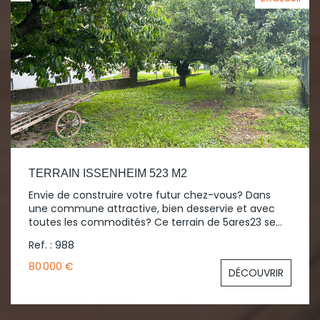
TERRAIN ISSENHEIM 523 M2
Envie de construire votre futur chez-vous? Dans
une commune attractive, bien desservie et avec
toutes les commodités? Ce terrain de 5ares23 se
trouve hors lotissement et est totalement libre de
Ref. : 988
constructeur. Cette opportunité n'attend plus que
vous!
80 000 €
DÉCOUVRIR