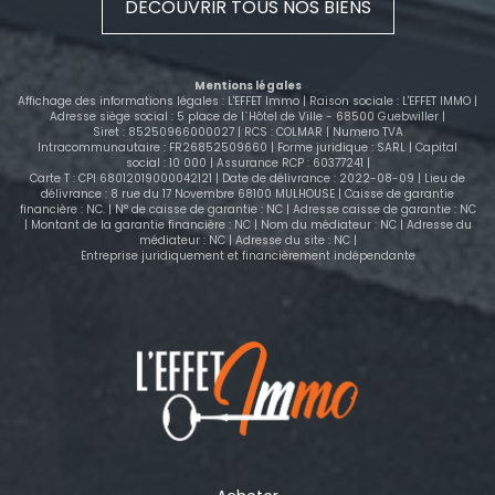
DÉCOUVRIR TOUS NOS BIENS
l'électricité et entretien des parties communes,
entretien de l'ascenseur et des espaces verts.
Contactez nous pour le visiter rapidement !
Mentions légales
Affichage des informations légales : L'EFFET Immo | Raison sociale : L'EFFET IMMO |
Adresse siège social : 5 place de l`Hôtel de Ville - 68500 Guebwiller |
Siret : 85250966000027 | RCS : COLMAR | Numero TVA
Intracommunautaire : FR26852509660 | Forme juridique : SARL | Capital
social : 10 000 | Assurance RCP : 60377241 |
Carte T : CPI 68012019000042121 | Date de délivrance : 2022-08-09 | Lieu de
délivrance : 8 rue du 17 Novembre 68100 MULHOUSE | Caisse de garantie
financière : NC. | N° de caisse de garantie : NC | Adresse caisse de garantie : NC
| Montant de la garantie financière : NC | Nom du médiateur : NC | Adresse du
médiateur : NC | Adresse du site : NC |
Entreprise juridiquement et financièrement indépendante