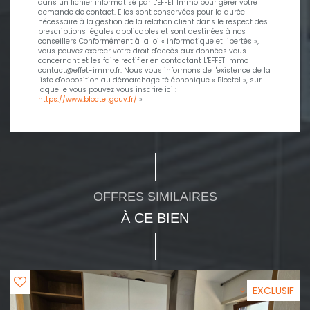
dans un fichier informatisé par L'EFFET Immo pour gérer votre
demande de contact. Elles sont conservées pour la durée
nécessaire à la gestion de la relation client dans le respect des
prescriptions légales applicables et sont destinées à nos
conseillers Conformément à la loi « informatique et libertés »,
vous pouvez exercer votre droit d'accès aux données vous
concernant et les faire rectifier en contactant L'EFFET Immo
contact@effet-immo.fr. Nous vous informons de l'existence de la
liste d'opposition au démarchage téléphonique « Bloctel », sur
laquelle vous pouvez vous inscrire ici :
https://www.bloctel.gouv.fr/
»
OFFRES SIMILAIRES
À CE BIEN
EXCLUSIF