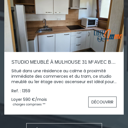
STUDIO MEUBLÉ À MULHOUSE 31 M² AVEC BALCON
Situé dans une résidence au calme à proximité
immédiate des commerces et du tram, ce studio
meublé au 1er étage avec ascenseur est idéal pour
une personne seule ou un couple. Il est composé
Ref. : 1359
d'une entrée, d'une salle d'eau avec WC, d'un coin
avec cuisine équipée, d'un séjour avec coin nuit et
Loyer 590 €/mois
DÉCOUVRIR
le gros plus d'un balcon ! Les atouts
charges comprises **
supplémentaires sont une cave privative et un
parking privé. L'appartement est disponible dès
maintenant et le loyer est de 450€ + 140€ de
charges qui comprennent l'eau + le chauffage +