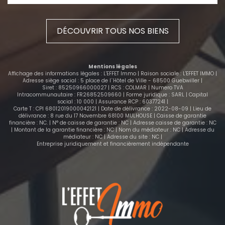
parking privé. L'appartement est disponible dès
maintenant et le loyer est de 450€ + 140€ de
charges qui comprennent l'eau + le chauffage +
DÉCOUVRIR TOUS NOS BIENS
l'électricité et entretien des parties communes,
entretien de l'ascenseur et des espaces verts.
Contactez nous pour le visiter rapidement !
Mentions légales
Affichage des informations légales : L'EFFET Immo | Raison sociale : L'EFFET IMMO |
Adresse siège social : 5 place de l`Hôtel de Ville - 68500 Guebwiller |
Siret : 85250966000027 | RCS : COLMAR | Numero TVA
Intracommunautaire : FR26852509660 | Forme juridique : SARL | Capital
social : 10 000 | Assurance RCP : 60377241 |
Carte T : CPI 68012019000042121 | Date de délivrance : 2022-08-09 | Lieu de
délivrance : 8 rue du 17 Novembre 68100 MULHOUSE | Caisse de garantie
financière : NC. | N° de caisse de garantie : NC | Adresse caisse de garantie : NC
| Montant de la garantie financière : NC | Nom du médiateur : NC | Adresse du
médiateur : NC | Adresse du site : NC |
Entreprise juridiquement et financièrement indépendante