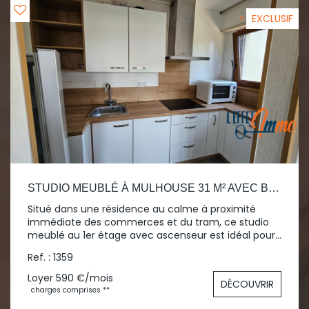
EXCLUSIF
STUDIO MEUBLÉ À MULHOUSE 31 M² AVEC BALCON
Situé dans une résidence au calme à proximité
immédiate des commerces et du tram, ce studio
meublé au 1er étage avec ascenseur est idéal pour
une personne seule ou un couple. Il est composé
Ref. : 1359
d'une entrée, d'une salle d'eau avec WC, d'un coin
avec cuisine équipée, d'un séjour avec coin nuit et
Loyer 590 €/mois
DÉCOUVRIR
le gros plus d'un balcon ! Les atouts
charges comprises **
supplémentaires sont une cave privative et un