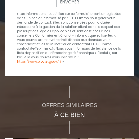
ENVOYER
« Les informations recueillies sur ce formulaire sont enregistrées
dans un fichier informatisé par L'EFFET Immo pour gérer votre
demande de contact. Elles sont conservées pour la durée
nécessaire à la gestion de la relation client dans le respect des
prescriptions légales applicables et sont destinées à nos
conseillers Conformément à la loi « informatique et libertés »,
vous pouvez exercer votre droit d'accès aux données vous
concernant et les faire rectifier en contactant L'EFFET Immo
contact@effet-immo.fr. Nous vous informons de l'existence de la
liste d'opposition au démarchage téléphonique « Bloctel », sur
laquelle vous pouvez vous inscrire ici :
https://www.bloctel.gouv.fr/
»
OFFRES SIMILAIRES
À CE BIEN