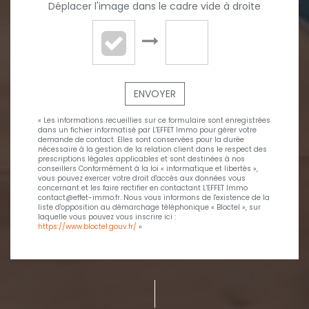
Déplacer l'image dans le cadre vide à droite
ENVOYER
« Les informations recueillies sur ce formulaire sont enregistrées
dans un fichier informatisé par L'EFFET Immo pour gérer votre
demande de contact. Elles sont conservées pour la durée
nécessaire à la gestion de la relation client dans le respect des
prescriptions légales applicables et sont destinées à nos
conseillers Conformément à la loi « informatique et libertés »,
vous pouvez exercer votre droit d'accès aux données vous
concernant et les faire rectifier en contactant L'EFFET Immo
contact@effet-immo.fr. Nous vous informons de l'existence de la
liste d'opposition au démarchage téléphonique « Bloctel », sur
laquelle vous pouvez vous inscrire ici :
https://www.bloctel.gouv.fr/
»