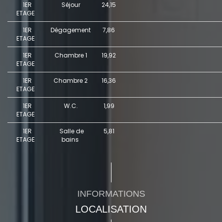
1ER
Séjour
24,15
ETAGE
1ER
Dégagement
7,86
ETAGE
1ER
Chambre 1
19,92
ETAGE
1ER
Chambre 2
16,36
ETAGE
1ER
W.C.
1,99
ETAGE
1ER
Salle de
5,81
ETAGE
bains
INFORMATIONS
LOCALISATION