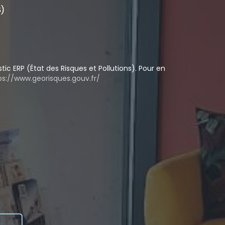
)
ic ERP (État des Risques et Pollutions). Pour en
ps://www.georisques.gouv.fr/