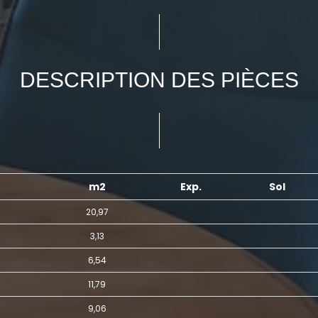
DESCRIPTION DES PIÈCES
m2
Exp.
Sol
20,97
3,13
6,54
11,79
9,06