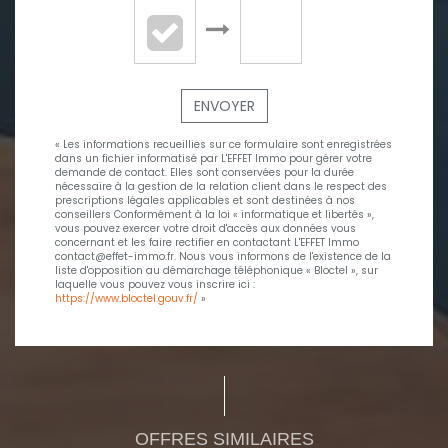
ENVOYER
« Les informations recueillies sur ce formulaire sont enregistrées
dans un fichier informatisé par L'EFFET Immo pour gérer votre
demande de contact. Elles sont conservées pour la durée
nécessaire à la gestion de la relation client dans le respect des
prescriptions légales applicables et sont destinées à nos
conseillers Conformément à la loi « informatique et libertés »,
vous pouvez exercer votre droit d'accès aux données vous
concernant et les faire rectifier en contactant L'EFFET Immo
contact@effet-immo.fr. Nous vous informons de l'existence de la
liste d'opposition au démarchage téléphonique « Bloctel », sur
laquelle vous pouvez vous inscrire ici :
https://www.bloctel.gouv.fr/
»
OFFRES SIMILAIRES