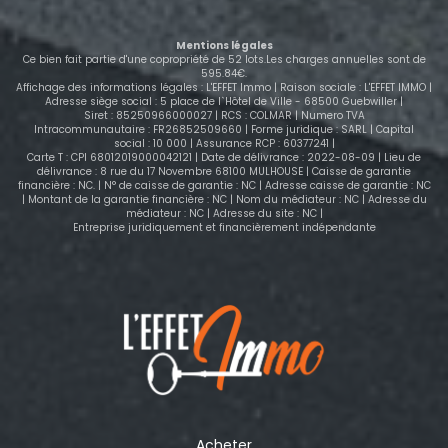
parking et d'un garage . Les charges de copropriétés
sont de 150e/ mois Prix de vente 235.000e HAI Pour
Mentions légales
plus d'informations ou organiser une visite ,
Ce bien fait partie d'une copropriété de 52 lots.Les charges annuelles sont de
n'hésitez pas à nous contacter .
595.84€.
Affichage des informations légales : L'EFFET Immo | Raison sociale : L'EFFET IMMO |
Adresse siège social : 5 place de l`Hôtel de Ville - 68500 Guebwiller |
Siret : 85250966000027 | RCS : COLMAR | Numero TVA
Intracommunautaire : FR26852509660 | Forme juridique : SARL | Capital
social : 10 000 | Assurance RCP : 60377241 |
Carte T : CPI 68012019000042121 | Date de délivrance : 2022-08-09 | Lieu de
délivrance : 8 rue du 17 Novembre 68100 MULHOUSE | Caisse de garantie
financière : NC. | N° de caisse de garantie : NC | Adresse caisse de garantie : NC
| Montant de la garantie financière : NC | Nom du médiateur : NC | Adresse du
médiateur : NC | Adresse du site : NC |
Entreprise juridiquement et financièrement indépendante
Acheter