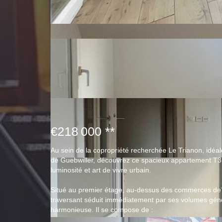
€218 000
**
Au sein de la copropriété recherchée Le Trianon, idéale
de Guebwiller, découvrez ce spacieux appartement T3 
luminosité et art de vivre urbain.
Situé au premier étage, au-dessus des commerces de 
traversant séduit immédiatement par ses volumes génér
harmonieuse. Il se compose de :