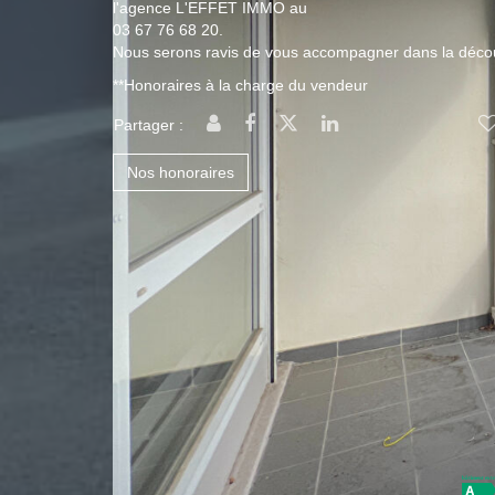
l'agence L'EFFET IMMO au
03 67 76 68 20.
Nous serons ravis de vous accompagner dans la décou
**
Honoraires à la charge du vendeur
Partager :
Nos honoraires