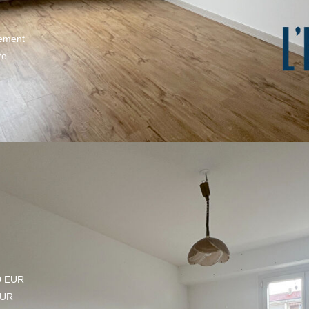
ement
re
0 EUR
EUR