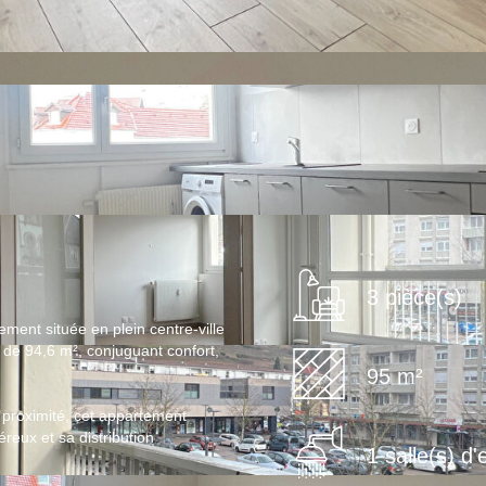
3 pièce(s)
ment située en plein centre-ville
de 94,6 m², conjuguant confort,
95 m²
proximité, cet appartement
eux et sa distribution
1 salle(s) d'