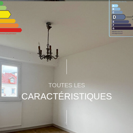
ur un usage standard entre 1890€ et 2570€. indexées aux années 202
TOUTES LES
CARACTÉRISTIQUES