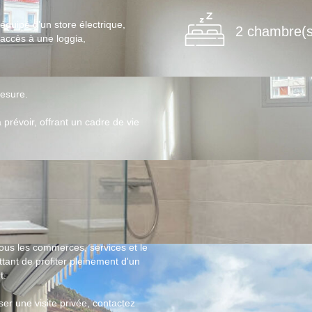
équipé d'un store électrique,
2 chambre(s
accès à une loggia,
esure.
Ce bien est soumis à un diagnostic 
prévoir, offrant un cadre de vie
plus, rendez-vous sur
https://www.g
 tous les commerces, services et le
ant de profiter pleinement d'un
t.
er une visite privée, contactez