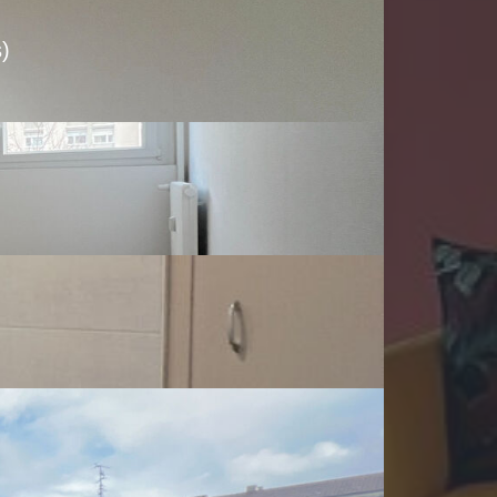
)
ERP (État des Risques et Pollutions). Pour en savoir
eorisques.gouv.fr/