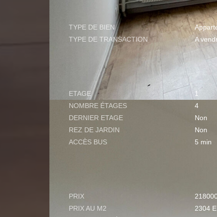
GÉNÉRAL
TYPE DE BIEN
Appart
TYPE DE TRANSACTION
A vend
LOCALISATION
ETAGE
1
NOMBRE ÉTAGES
4
DERNIER ETAGE
Non
REZ DE JARDIN
Non
ACCÈS BUS
5 min
ASPECTS FINANCIERS
PRIX
21800
PRIX AU M2
2304 