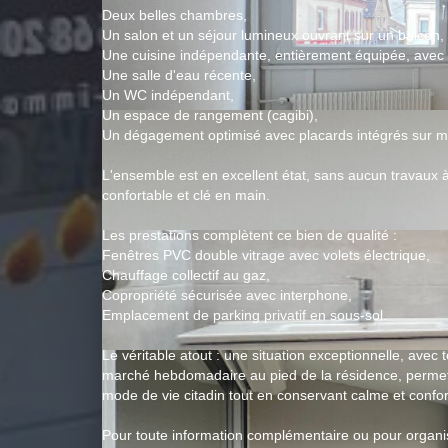
Deux belles chambres,
Un salon et un séjour lumineux ouvrant sur un balcon, 
Une cuisine indépendante, entièrement équipée, avec 
Une salle d'eau récente,
Un WC indépendant,
Un espace de rangement (cagibi),
Un dégagement optimisé avec placards intégrés sur m
L'ensemble est en excellent état, sans aucun travaux à 
confortable et clé en main.
Les prestations complètent ce bien de qualité :
Fenêtres PVC double vitrage avec volets électrique,
Chauffage collectif au gaz,
Copropriété sécurisée avec interphone,
Emplacement de parking privatif en sous-sol.
Le véritable atout : une situation exceptionnelle, avec
marché hebdomadaire au pied de la résidence, permett
mode de vie citadin tout en conservant calme et confor
Pour toute information complémentaire ou pour organis