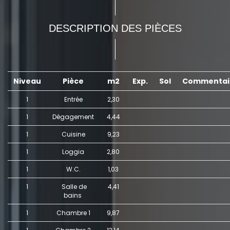
DESCRIPTION DES PIÈCES
Niveau
Pièce
m2
Exp.
Sol
Commentai
1
Entrée
2,30
1
Dégagement
4,44
1
Cuisine
9,23
1
Loggia
2,80
1
W.C.
1,03
1
Salle de
4,41
bains
1
Chambre 1
9,87