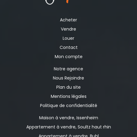
potentiel, idéal pour les personnes en quête de
tranquillité dans une copropriété à taille humaine.
Un bien offrant différentes possibilités d'occupation
Acheter
ou d'investissement locatif longue durée. Pour tout
renseignement complémentaire ou pour organiser
Vendre
une visite, contactez l'agence L'Effet Immo au 03
Louer
67 76 68 20. Référence annonce : N°692
Contact
Mon compte
Notre agence
Nous Rejoindre
Plan du site
Mentions légales
Politique de confidentialité
Maison à vendre, Issenheim
Appartement à vendre, Soultz haut rhin
Appartement à vendre, Buhl