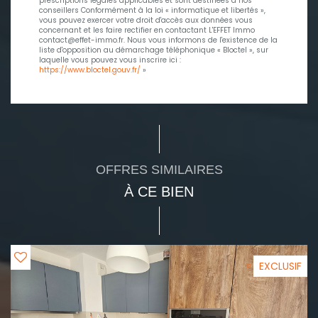
prescriptions légales applicables et sont destinées à nos
conseillers Conformément à la loi « informatique et libertés »,
vous pouvez exercer votre droit d'accès aux données vous
concernant et les faire rectifier en contactant L'EFFET Immo
contact@effet-immo.fr. Nous vous informons de l'existence de la
liste d'opposition au démarchage téléphonique « Bloctel », sur
laquelle vous pouvez vous inscrire ici :
https://www.bloctel.gouv.fr/
»
OFFRES SIMILAIRES
À CE BIEN
EXCLUSIF