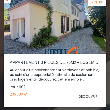
105.000e HAI N'hésitez pas à nous contacter pour
EXCLUSIF
plus de renseignements ou prévoir une visite .
APPARTEMENT 3 PIÈCES DE 75M2 + LOGEMENT INDÉPENDANT DE 26M2
Au coeur d'un environnement verdoyant et paisible,
au sein d'une copropriété intimiste de seulement
cinq logements, découvrez cet ensemble
immobilier rare vendu en un seul tenant, offrant
Ref. : 692
différentes possibilités d'occupation ou
d'investissement locatif. Implantée dans une
205 000 €
DÉCOUVRIR
ancienne demeure de caractère chargée d'histoire,
cette propriété a notamment accueilli Maurice
Koechlin, ingénieur alsacien ayant collaboré avec