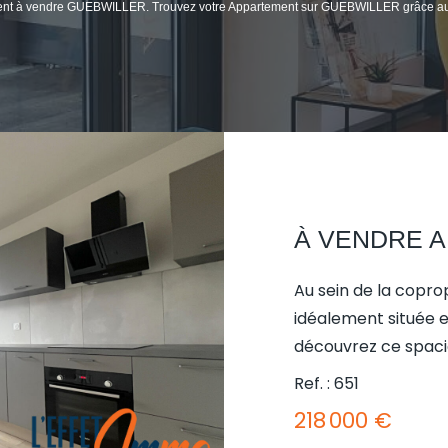
tement à vendre GUEBWILLER. Trouvez votre Appartement sur GUEBWILLER grâce a
Au sein de la copro
idéalement située e
découvrez ce spaci
conjuguant confort, 
Ref. : 651
Situé au premier é
218 000 €
proximité, cet app