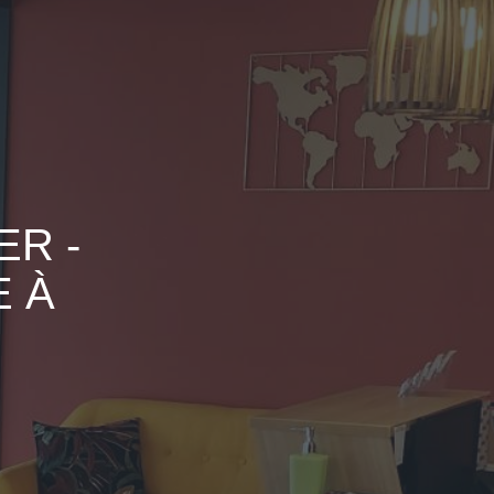
R -
 À