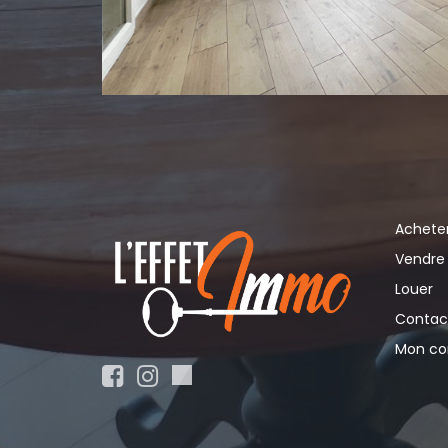
Achete
Vendre
Louer
Contac
Mon c