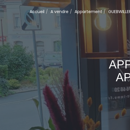
Accueil
A vendre
Appartement
GUEBWILLE
AP
A