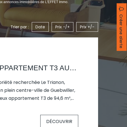
ux annonces immobilières de L'EFFET Immo.
Créer une alerte
Trier par :
Date
Prix -/+
Prix +/-
À VENDRE APPARTEMENT T3 AU COEUR DE GUEBWILLER RÉSIDENCE LE TRIANON
priété recherchée Le Trianon,
n plein centre-ville de Guebwiller,
eux appartement T3 de 94,6 m²,
luminosité et art de vivre urbain.
tage, au-dessus des commerces de
DÉCOUVRIR
artement traversant séduit