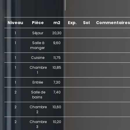
Niveau
Pièce
m2
Exp.
Sol
Commentaire
1
Séjour
20,30
1
Salle à
9,60
manger
1
Cuisine
11,75
1
Chambre
10,85
1
1
Entrée
7,30
2
Salle de
7,40
bains
2
Chambre
10,60
2
2
Chambre
10,20
3