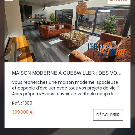
dépendance offrant un espace de rangement ou
un potentiel supplémentaire.
MAISON MODERNE À GUEBWILLER : DES VOLUMES INCROYABLES ET UN POTENTIEL RARE !
Vous recherchez une maison moderne, spacieuse
et capable d'évoluer avec tous vos projets de vie ?
Alors préparez-vous à avoir un véritable coup de
coeur. Située à Guebwiller, à proximité immédiate
Ref. : 1300
des commodités, cette superbe maison familiale
séduit dès les premiers instants par ses volumes
399 000 €
DÉCOUVRIR
généreux, sa luminosité et son ambiance
résolument moderne et conviviale. Dès l'entrée, le
ton est donné : un hall accueillant avec placards
intégrés, pensé pour offrir confort et praticité au