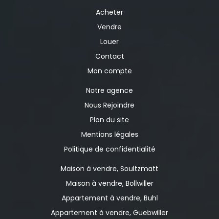
exceptionnel ouvre la porte à de nombreux projets :
habitation supplémentaire, activité professionnelle,
Acheter
logement indépendant, investissement locatif ou
Vendre
agrandissement. C'est précisément ce type de bien
qui devient aujourd'hui extrêmement rare : une
Louer
maison moderne, familiale, lumineuse, avec de vrais
Contact
volumes et un potentiel d'évolution exceptionnel.
Une maison où l'on se projette immédiatement? et
Mon compte
que vous risquez fortement de ne plus vouloir
quitter après la visite. Contactez-nous rapidement
Notre agence
pour découvrir cette opportunité rare à Guebwiller.
Nous Rejoindre
Plan du site
Mentions légales
Politique de confidentialité
Maison à vendre, Soultzmatt
Maison à vendre, Bollwiller
Appartement à vendre, Buhl
Appartement à vendre, Guebwiller