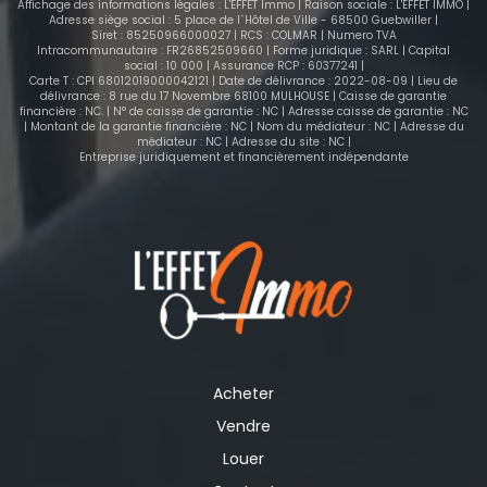
Affichage des informations légales : L'EFFET Immo | Raison sociale : L'EFFET IMMO |
climatisations à chaque étage et l'aspiration
Adresse siège social : 5 place de l`Hôtel de Ville - 68500 Guebwiller |
Siret : 85250966000027 | RCS : COLMAR | Numero TVA
centralisée facilitera votre quotidien. Le plus de
Intracommunautaire : FR26852509660 | Forme juridique : SARL | Capital
cette maison de ville: un espace extérieur pour
social : 10 000 | Assurance RCP : 60377241 |
profiter des beaux jours!
Carte T : CPI 68012019000042121 | Date de délivrance : 2022-08-09 | Lieu de
délivrance : 8 rue du 17 Novembre 68100 MULHOUSE | Caisse de garantie
financière : NC. | N° de caisse de garantie : NC | Adresse caisse de garantie : NC
| Montant de la garantie financière : NC | Nom du médiateur : NC | Adresse du
médiateur : NC | Adresse du site : NC |
Entreprise juridiquement et financièrement indépendante
Acheter
Vendre
Louer