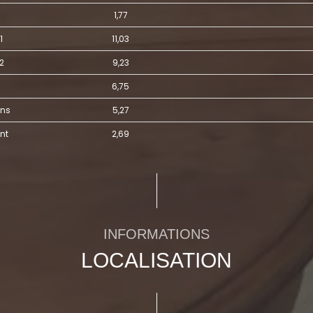
1,77
1
11,03
 2
9,23
6,75
ins
5,27
nt
2,69
INFORMATIONS
LOCALISATION