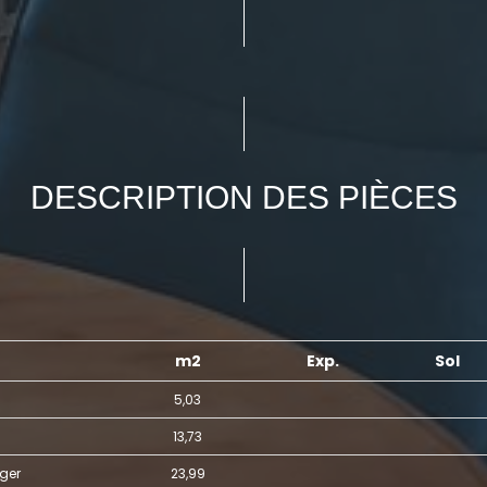
DESCRIPTION DES PIÈCES
m2
Exp.
Sol
5,03
13,73
ger
23,99