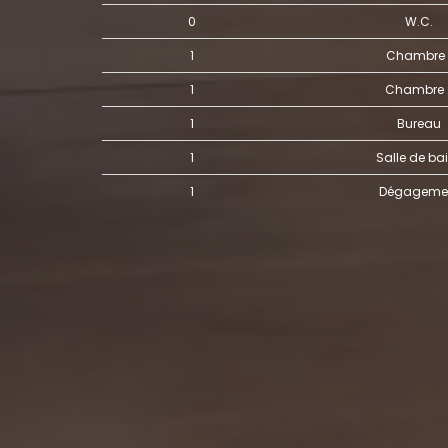
0
W.C.
1
Chambre 
1
Chambre
1
Bureau
1
Salle de ba
1
Dégageme