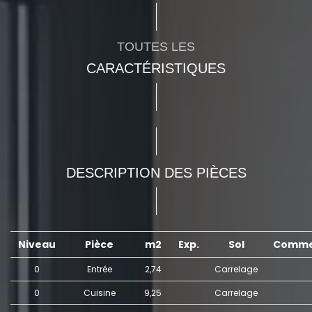
TOUTES LES
CARACTÉRISTIQUES
DESCRIPTION DES PIÈCES
Niveau
Pièce
m2
Exp.
Sol
Comme
0
Entrée
2,74
Carrelage
0
Cuisine
9,25
Carrelage