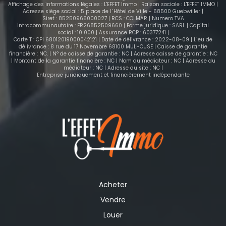
Affichage des informations légales : L'EFFET Immo | Raison sociale : L'EFFET IMMO |
Adresse siège social : 5 place de l`Hôtel de Ville - 68500 Guebwiller |
Siret : 85250966000027 | RCS : COLMAR | Numero TVA
Intracommunautaire : FR26852509660 | Forme juridique : SARL | Capital
social : 10 000 | Assurance RCP : 60377241 |
Carte T : CPI 68012019000042121 | Date de délivrance : 2022-08-09 | Lieu de
délivrance : 8 rue du 17 Novembre 68100 MULHOUSE | Caisse de garantie
financière : NC. | N° de caisse de garantie : NC | Adresse caisse de garantie : NC
| Montant de la garantie financière : NC | Nom du médiateur : NC | Adresse du
médiateur : NC | Adresse du site : NC |
Entreprise juridiquement et financièrement indépendante
Acheter
Vendre
Louer