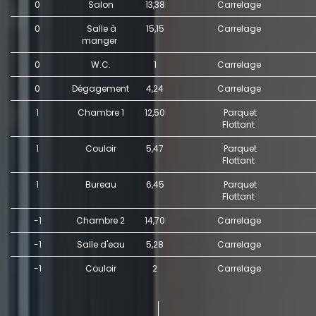
0
Salon
13,38
Carrelage
0
Salle à
15,15
Carrelage
manger
0
W.C.
1
Carrelage
0
Dégagement
4,24
Carrelage
1
Chambre 1
12,50
Parquet
Flottant
1
Couloir
5,47
Parquet
Flottant
1
Bureau
6,45
Parquet
Flottant
-1
Chambre 2
14,70
Carrelage
-1
Salle d'eau
5,28
Carrelage
-1
Couloir
2
Carrelage