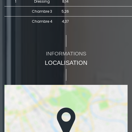
1
Dressing
8,14
Chambre 3
5,26
Chambre 4
4,37
INFORMATIONS
LOCALISATION