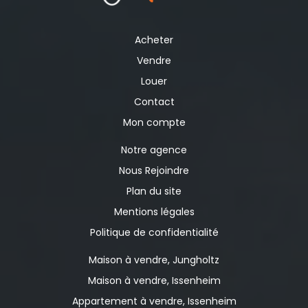
beaux volumes, de nombreuses dépendances et un
beau potentiel d'évolution. Pour tout renseignement
complémentaire ou pour organiser une visite,
Acheter
contactez l'agence L'Effet Immo au 03 67 76 68 20.
Vendre
Référence annonce : N°648
Louer
Contact
Mon compte
Notre agence
Nous Rejoindre
Plan du site
Mentions légales
Politique de confidentialité
Maison à vendre, Jungholtz
Maison à vendre, Issenheim
Appartement à vendre, Issenheim