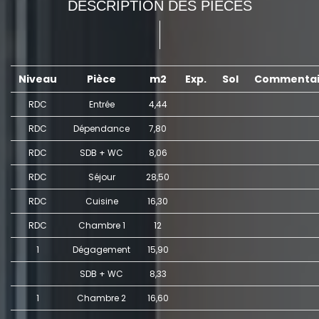
DESCRIPTION DES PIÈCES
Niveau
Pièce
m2
Exp.
Sol
Commentai
RDC
Entrée
4,44
RDC
Dépendance
7,80
RDC
SDB + WC
8,06
RDC
Séjour
28,50
RDC
Cuisine
16,30
RDC
Chambre 1
12
1
Dégagement
15,90
SDB + WC
8,33
1
Chambre 2
16,60