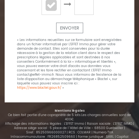
ENVOYER
« Les informations recueillies sur ce formulaire sont enregistrées
dans un fichier informatisé par L'EFFET Immo pour gérer votre
demande de contact. Elles sont conservées pour la durée
nécessaire à la gestion de la relation client dans le respect des
prescriptions légales applicables et sont destinées à nos
conseillers Conformément à la loi « informatique et libertés »,
vous pouvez exercer votre droit d'accès aux données vous
concernant et les faire rectifier en contactant L'EFFET Immo
contact@effet-immo.fr. Nous vous informons de l'existence de la
liste d'opposition au démarchage téléphonique « Bloctel », sur
laquelle vous pouvez vous inscrire ici :
https://www.bloctel.gouv.fr/
»
Mentions légales
Ce bien fait partie d'une copropriété de 5 lots.Les charges annuelles sont de
400€.
Affichage des informations légales : L'EFFET Immo | Raison sociale : L'EFFET IMMO |
Adresse siège social : 5 place de l`Hôtel de Ville - 68500 Guebwiller |
Siret : 85250966000027 | RCS : COLMAR | Numero TVA
Intracommunautaire : FR26852509660 | Forme juridique : SARL | Capital